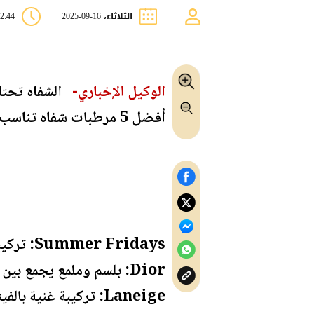
الثلاثاء، 16-09-2025
02:44 
الوكيل الإخباري-
الشفاه تحتاج
أفضل 5 مرطبات شفاه تناسب مختلف الاحتياجات:
Summer Fridays: تركيبة فاخرة مع لون وردي طبيعي يمنح إشراقة منعشة.
Dior: بلسم وملمع يجمع بين العناية والترطيب حتى 24 ساعة مع ألوان متعددة وتصميم أنيق.
Laneige: تركيبة غنية بالفيتامينات تعيد الحيوية وتصلح التشققات، مع درجات ألوان متنوعة.