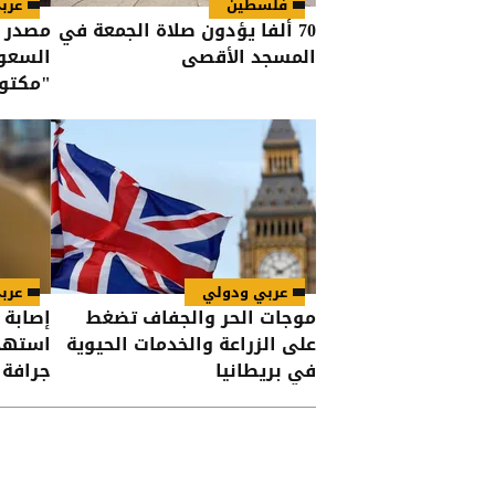
فلسطين
عرب
70 ألفا يؤدون صلاة الجمعة في
مصدر 
المسجد الأقصى
السعود
"مكتوف
الحوثي
عربي ودولي
عرب
موجات الحر والجفاف تضغط
إصابة 
على الزراعة والخدمات الحيوية
استهدا
في بريطانيا
جرافة 