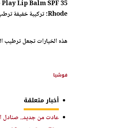
Supergoop Play Lip Balm SPF 35: حماية وترطيب مع عامل وق
Rhode: تركيبة خفيفة ترطب لفترة طويلة مع تصميم عصري وغطاء هاتف مبتكر.
هذه الخيارات تجعل ترطيب الش
فوشيا
أخبار متعلقة
عادت من جديد.. صنادل الإصب