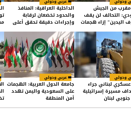
ي ودولي
عربي ودولي
مقرب من الجيش
الداخلية العراقية: المنافذ
ال
ي: التحالف لن يقف
والحدود تخضعان لرقابة
تو
 اليدين" إزاء هجمات
وإجراءات دقيقة تحقق أعلى
مف
ين على القوات اليمنية
درجات الأمن
ي ودولي
عربي ودولي
عسكري لبناني جراء
جامعة الدول العربية: الهجمات
ال
ف مسيرة إسرائيلية
على السعودية واليمن تهدد
ال
جنوبي لبنان
أمن المنطقة
تض