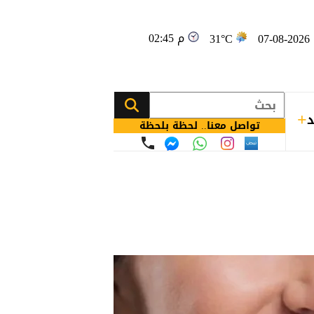
02:45 م
0
31°C
د
تواصل معنا.. لحظة بلحظة