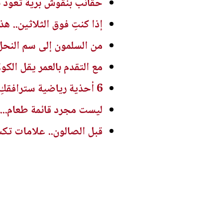
حقائب بنقوش برية تعود ب
إذا كنتِ فوق الثلاثين.. ه
من السلمون إلى سم النحل
مع التقدم بالعمر يقل الك
6 أحذية رياضية سترافقكِ في كل مشاوير الصيف... أيها يناسب ذوقكِ؟ - صور
ليست مجرد قائمة طعام...
قبل الصالون.. علامات تك