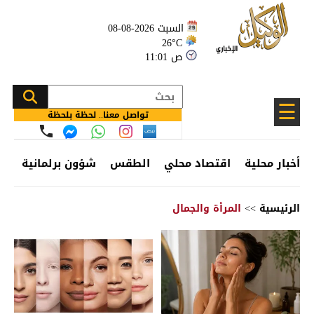
السبت 2026-08-08
26°C
11:01 ص
☰
تواصل معنا.. لحظة بلحظة
أخبار محلية
اقتصاد محلي
الطقس
شؤون برلمانية
وظ
الرئيسية
>>
المرأة والجمال