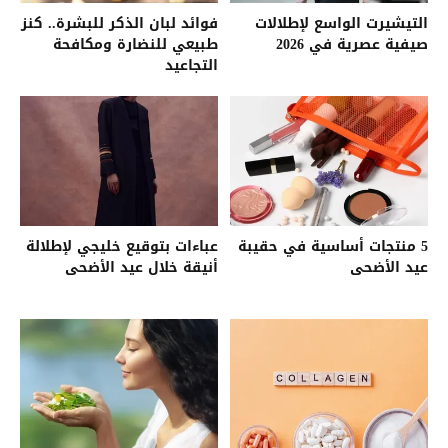
التيشيرت الواسع لإطلالات
فوائد لبان الذكر للبشرة.. كنز
صيفية عصرية في 2026
طبيعي للنضارة ومكافحة
التجاعيد
5 منتجات أساسية في حقيبة
عباءات بتوقيع خليجي لإطلالة
عيد الأضحى
أنيقة خلال عيد الأضحى