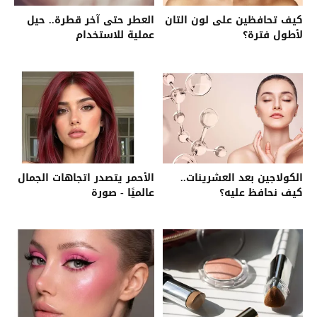
كيف تحافظين على لون التان
العطر حتى آخر قطرة.. حيل
لأطول فترة؟
عملية للاستخدام
الكولاجين بعد العشرينات..
الأحمر يتصدر اتجاهات الجمال
كيف نحافظ عليه؟
عالميًا - صورة