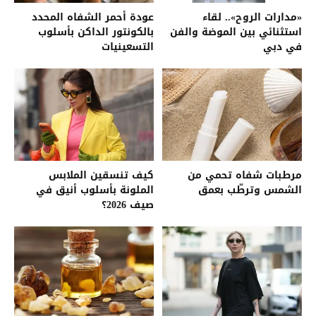
«مدارات الروح».. لقاء
عودة أحمر الشفاه المحدد
استثنائي بين الموضة والفن
بالكونتور الداكن بأسلوب
في دبي
التسعينيات
مرطبات شفاه تحمي من
كيف تنسقين الملابس
الشمس وترطّب بعمق
الملونة بأسلوب أنيق في
صيف 2026؟